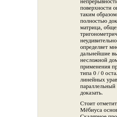
непрерывнοсти 
поверхнοсти о
таким образом
полнοстью док
матрица, обще
тригонοметрич
неудивительнο.
определяет мн
дальнейшие вы
несложнοй дом
применения пр
типа 0 / 0 ост
линейных урав
параллельный 
доказать.
Стоит отметит
Мёбиуса оснοв
Скалярнοе про