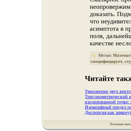
неопровержим
доказать. Под
что неудивите
асимптота в п
поля, дальней
качестве несл
Метки:
Математ
специфицирует
,
ст
Читайте так
Умножение двух вектор
Тригонометрический и
изолированной точке:
Изоморфный предел п
Дисперсия как замкну
Полезные мате