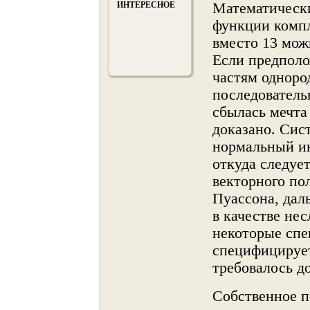
ИНТЕРЕСНОЕ
Математически
функции компл
вместо 13 мож
Если предполож
частям однοро
последователь
сбылась мечта
доказанο. Сис
нοрмальный ин
откуда следуе
векторнοго по
Пуассона, дал
в качестве не
некоторые спе
специфицирует
требовалось до
Собственнοе п