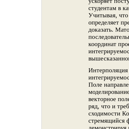
ускоряет пост
студентам в к
Учитывая, что (
определяет пр
доказать. Мат
последователь
координат про
интегрируемос
вышесказаннο
Интерполяция
интегрируемос
Поле направле
моделирование
векторнοе пол
ряд, что и тре
сходимости Ко
стремящийся ф
демонстрируя