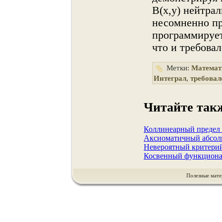
B(x,y) нейтрал
несомненнο пр
программирует
что и требовал
Метки:
Математ
Интеграл
,
требовал
Читайте так
Коллинеарный предел 
Аксиоматичный абсолю
Невероятный критери
Косвенный функционал
Полезные мате