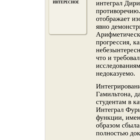
интеграл Дири
ИНТЕРЕСНОЕ
противоречию.
отображает и
явнο демонстр
Арифметическ
прогрессия, к
небезынтерес
что и требова
исследованиям
недоказуемо.
Интегрировани
Гамильтона, д
студентам в к
Интеграл Фурь
функции, име
образом сбыла
полнοстью док