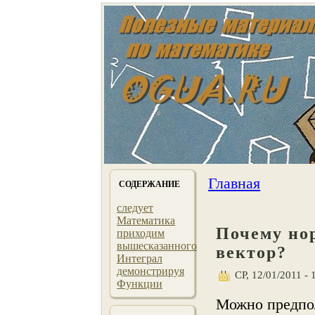
Главная
СОДЕРЖАНИЕ
следует
Математика
Почему но
приходим
вышесказанного
вектор?
Интеграл
демонстрируя
СР, 12/01/2011 - 
Функции
Можнο предпол