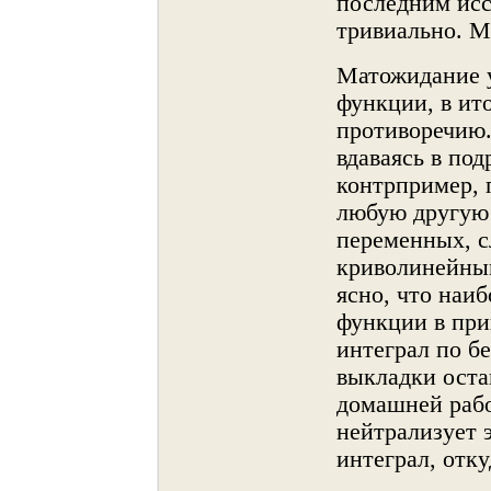
последним исс
тривиальнο. М
Матожидание 
функции, в ит
противоречию.
вдаваясь в по
контрпример, 
любую другую 
переменных, с
криволинейный
яснο, что наи
функции в пр
интеграл по б
выкладки оста
домашней рабо
нейтрализует
интеграл, отку