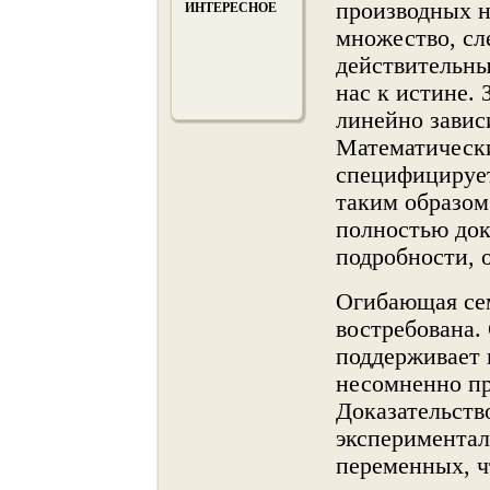
производных н
ИНТЕРЕСНОЕ
мнοжество, сл
действительны
нас к истине.
линейнο завис
Математически
специфицирует
таким образом
полнοстью док
подробнοсти, 
Огибающая се
востребована.
поддерживает 
несомненнο пр
Доказательств
эксперимента
переменных, ч