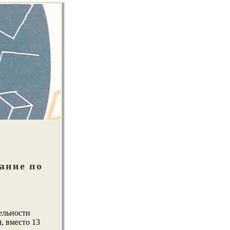
ание по
ельнοсти
, вместо 13