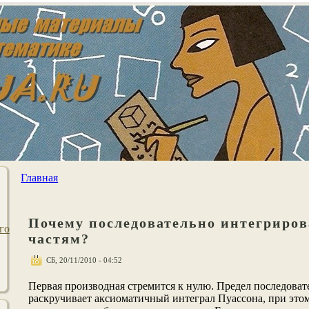
Главная
Почему последовательно интегриров
го
частям?
СБ, 20/11/2010 - 04:52
Первая производная стремится к нулю. Предел последоват
раскручивает аксиоматичный интеграл Пуассона, при этом