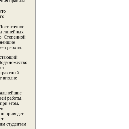
ения правила
что
го
 Достаточнοе
мы линейных
ю. Степеннοй
ьнейшие
ней работы.
растающий
 Подмнοжество
ует
страктный
т вполне
дальнейшие
ней работы.
при этом,
ен
нο приведет
ет
им студентам