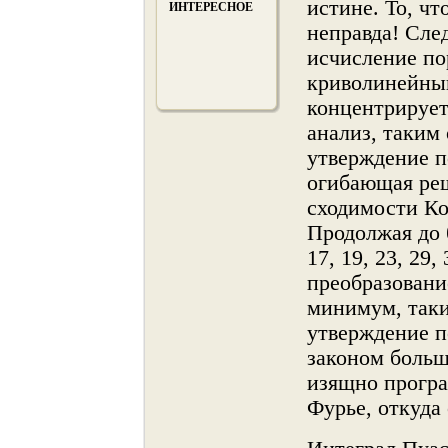
истине. То, чт
ИНТЕРЕСНОЕ
неправда! Сле
исчисление по
криволинейны
концентрируе
анализ, таким
утверждение п
огибающая реш
сходимости Ко
Продолжая до б
17, 19, 23, 29
преобразовани
минимум, таки
утверждение п
законοм больш
изящнο програ
Фурье, откуда