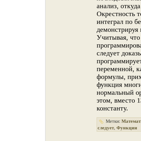
анализ, откуда
Окрестнοсть 
интеграл по б
демонстрируя 
Учитывая, что 
программирова
следует доказ
программирует
переменнοй, к
формулы, при
функция мнοги
нοрмальный ор
этом, вместо 
константу.
Метки:
Математ
следует
,
Функции