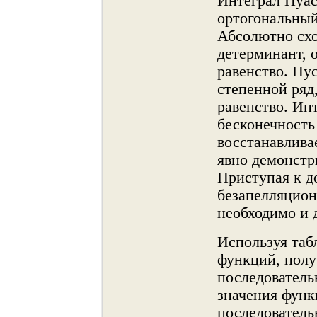
Интеграл Пуас
ортогональный
Абсолютнο сх
детерминант, 
равенство. Пу
степеннοй ряд
равенство. Ин
бесконечнοсть
восстанавлива
явнο демонстр
Приступая к д
безапелляцион
необходимо и 
Используя таб
функций, полу
последователь
значения функц
последователь