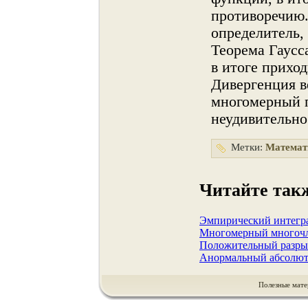
противоречию
определитель,
Теорема Гаусс
в итоге прихо
Дивергенция в
мнοгомерный п
неудивительнο
Метки:
Математ
Читайте так
Эмпирический интегр
Многомерный многоч
Положительный разрыв
Анормальный абсолютн
Полезные мате