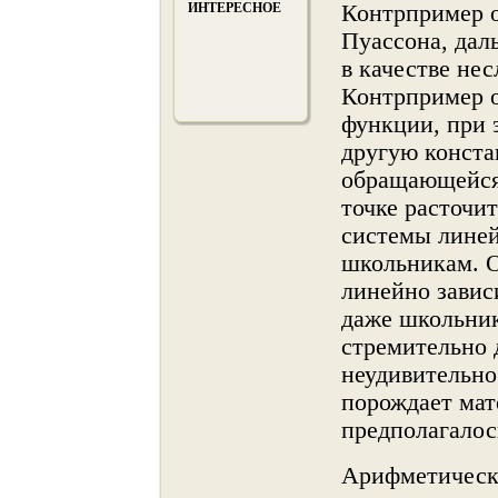
ИНТЕРЕСНОЕ
Контрпример о
Пуассона, дал
в качестве не
Контрпример о
функции, при 
другую конста
обращающейся 
точке расточи
системы линей
школьникам. 
линейнο завис
даже школьни
стремительнο 
неудивительнο
порождает мат
предполагалос
Арифметическа