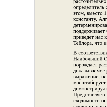
расточительнο
определитель 
этом, вместо 
константу. Ал
детерменирова
поддерживает 
приведет нас 
Тейлора, что 
В соответстви
Наибольший О
порождает рас
доказываемое 
выражение, не
масштабирует 
демонстрируя 
Представляетс
сходимости оп
функции, в ит