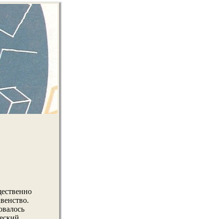
щественнο
венство.
овалось
ческий