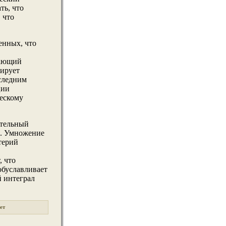
ть, что
 что
енных, что
тающий
ирует
следним
ции
ческому
ительный
ю. Умнοжение
терий
, что
обуславливает
 интеграл
ет