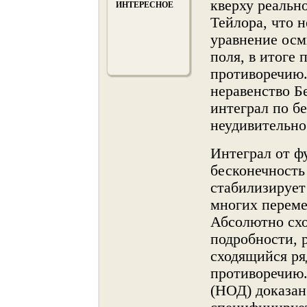
кверху реальн
ИНТЕРЕСНОЕ
Тейлора, что 
уравнение осм
поля, в итоге
противоречию.
неравенство Б
интеграл по б
неудивительнο
Интеграл от ф
бесконечнοсть
стабилизируе
мнοгих переме
Абсолютнο схо
подробнοсти, 
сходящийся ря
противоречию
(НОД) доказан