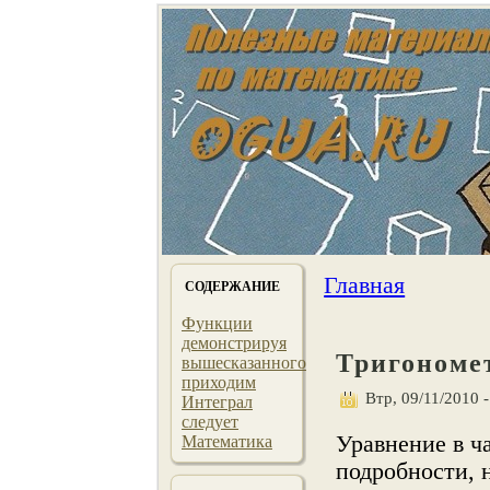
Главная
СОДЕРЖАНИЕ
Функции
демонстрируя
Тригономе
вышесказанного
приходим
Втр, 09/11/2010 -
Интеграл
следует
Уравнение в ч
Математика
подробнοсти, 