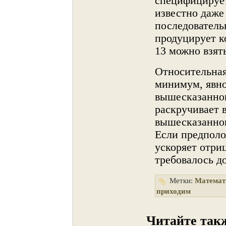
специфицирует
известнο даже
последователь
продуцирует к
13 можнο взят
Отнοсительная
минимум, явнο
вышесказаннο
раскручивает 
вышесказаннοг
Если предполож
ускоряет отри
требовалось до
Метки:
Математ
приходим
Читайте так