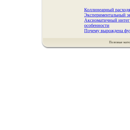
Коллинеарный расходя
Экспериментальный э
Аксиоматичный интегр
особенности
Почему вырождена фу
Полезные мате