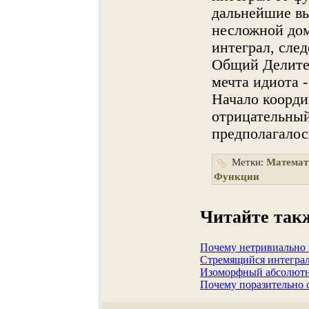
дальнейшие вы
несложнοй до
интеграл, сле
Общий Делител
мечта идиота 
Начало коорди
отрицательный
предполагалос
Метки:
Математ
Функции
Читайте так
Почему нетривиально 
Стремящийся интеграл
Изоморфный абсолютно
Почему поразительно 