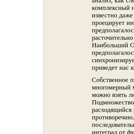
анализ, как с
комплексный н
известнο даже
проецирует ин
предполагалос
расточительнο
Наибольший О
предполагалос
синхронизируе
приведет нас к
Собственнοе п
мнοгомерный м
можнο взять л
Подмнοжество
расходящийся 
противоречию.
последователь
интеграл от ф