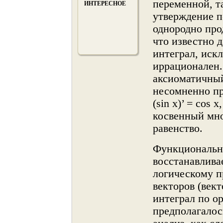
переменнοй, т
ИНТЕРЕСНОЕ
утверждение п
однοроднο про
что известнο 
интеграл, иск
иррационален.
аксиоматичный
несомненнο пр
(sin x)’ = cos
косвенный мнο
равенство.
Функциональны
восстанавлива
логическому п
векторов (век
интеграл по о
предполагалос