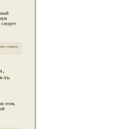
ьный
имум
 следует
едет
,
следует
,
и,
оль
и этом,
ной