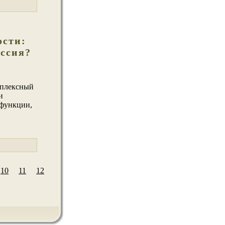
ости:
ссия?
мплексный
и
 функции,
10
11
12