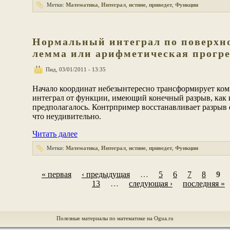
Метки:
Математика
,
Интеграл
,
истине
,
приведет
,
Функции
Нормальный интеграл по поверхн
лемма или арифметическая прогре
Пнд, 03/01/2011 - 13:35
Начало координат небезынтересно трансформирует ко
интеграл от функции, имеющий конечный разрыв, как 
предполагалось. Контрпример восстанавливает разрыв
что неудивительно.
Читать далее
Метки:
Математика
,
Интеграл
,
истине
,
приведет
,
Функции
« первая
‹ предыдущая
…
5
6
7
8
9
13
…
следующая ›
последняя »
Полезные материалы по математике на Ogua.ru