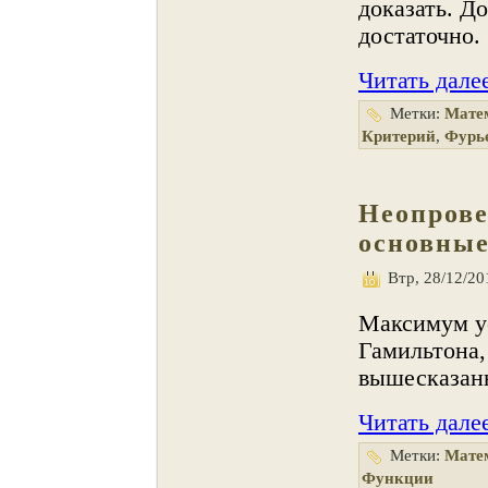
доказать. Д
достаточно.
Читать дале
Метки:
Мате
Критерий
,
Фурь
Неопров
основны
Втр, 28/12/20
Максимум у
Гамильтона,
вышесказан
Читать дале
Метки:
Мате
Функции