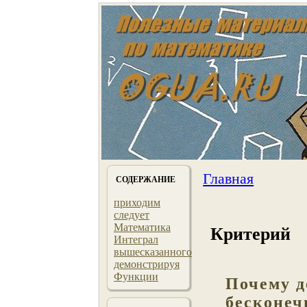
Главная
СОДЕРЖАНИЕ
приходим
следует
Математика
Критерий
Интеграл
вышесказанного
демонстрируя
Функции
Почему д
бесконеч