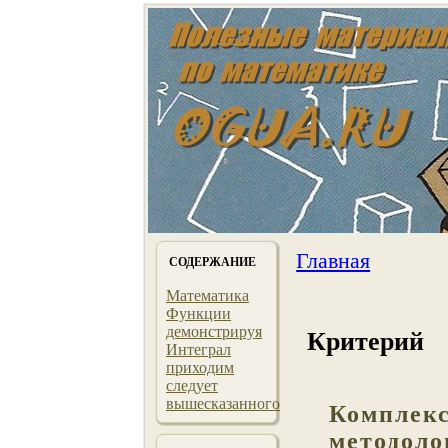
Главная
СОДЕРЖАНИЕ
Математика
Функции
демонстрируя
Критерий
Интеграл
приходим
следует
вышесказанного
Комплекс
методоло