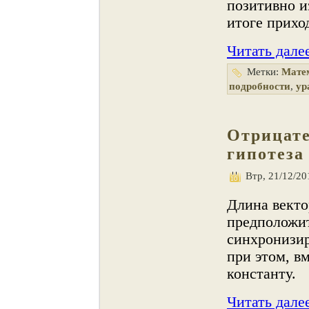
позитивно и
итоге прихо
Читать дале
Метки:
Мате
подробности
,
ур
Отрицат
гипотеза
Втр, 21/12/20
Длина векто
предположит
синхронизир
при этом, в
константу.
Читать дале