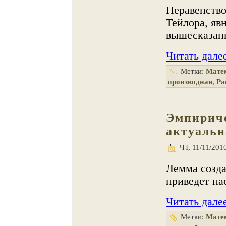
Неравенство
Тейлора, яв
вышесказан
Читать дале
Метки:
Мате
производная
,
Ра
Эмпирич
актуальн
ЧТ, 11/11/2010
Лемма созда
приведет на
Читать дале
Метки:
Мате